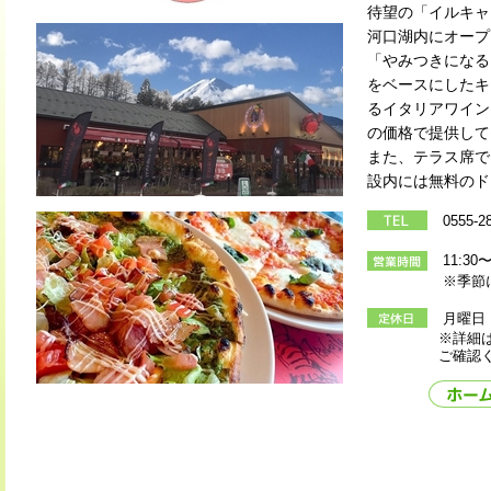
待望の「イルキャ
河口湖内にオープ
「やみつきになる
をベースにしたキ
るイタリアワイン
の価格で提供して
また、テラス席で
設内には無料のド
0555-2
11:30
※季節により
月曜日
※詳細は下記
ご確認くだ